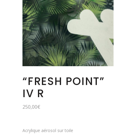
“FRESH POINT”
IV R
250,00
€
Acrylique aérosol sur toile