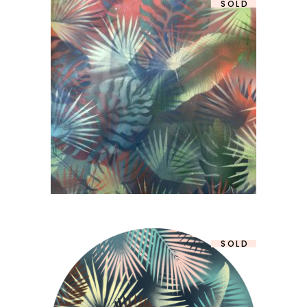
SOLD
“FRESH POINT” II R
140,00
€
SOLD