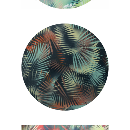
“FRESH POINT” IV
300,00
€